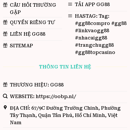
TẢI APP GG88
CÂU HỎI THƯỜNG
GẶP
HASTAG: Tag:
QUYỀN RIÊNG TƯ
#gg88compro #gg88
#linkvaogg88
LIÊN HỆ GG88
#nhacaigg88
#trangchugg88
SITEMAP
#gg88topcasino
THÔNG TIN LIÊN HỆ
THƯƠNG HIỆU: GG88
WEBSITE: https://oobp.nl/
ĐỊA CHỈ: 67/9C Đường Trường Chinh, Phường
Tây Thạnh, Quận Tân Phú, Hồ Chí Minh, Việt
Nam