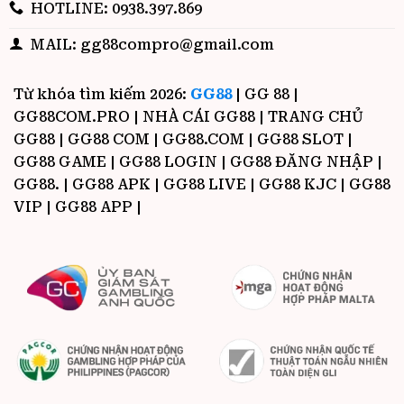
HOTLINE: 0938.397.869
MAIL:
gg88compro@gmail.com
Từ khóa tìm kiếm 2026:
GG88
| GG 88 |
GG88COM.PRO | NHÀ CÁI GG88 | TRANG CHỦ
GG88 | GG88 COM | GG88.COM | GG88 SLOT |
GG88 GAME | GG88 LOGIN | GG88 ĐĂNG NHẬP |
GG88. | GG88 APK | GG88 LIVE | GG88 KJC | GG88
VIP | GG88 APP |