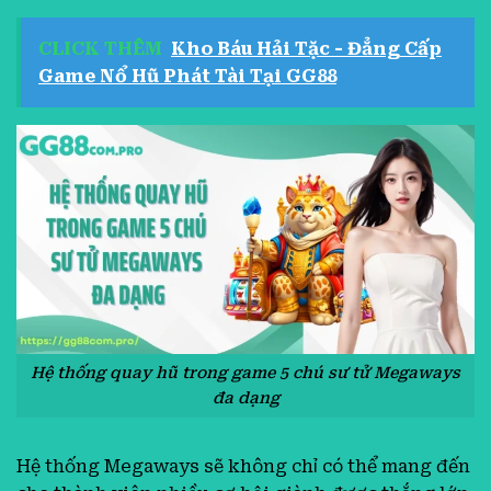
CLICK THÊM
Kho Báu Hải Tặc - Đẳng Cấp
Game Nổ Hũ Phát Tài Tại GG88
Hệ thống quay hũ trong game 5 chú sư tử Megaways
đa dạng
Hệ thống Megaways sẽ không chỉ có thể mang đến