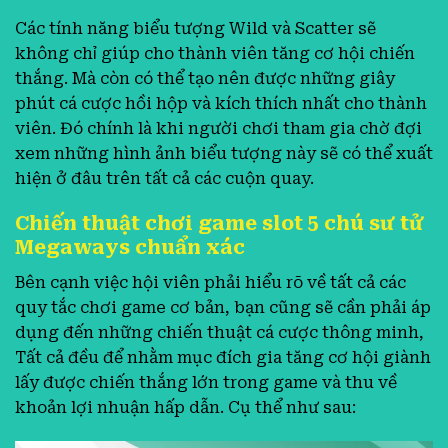
Các tính năng biểu tượng Wild và Scatter sẽ
không chỉ giúp cho thành viên tăng cơ hội chiến
thắng. Mà còn có thể tạo nên được những giây
phút cá cược hồi hộp và kích thích nhất cho thành
viên. Đó chính là khi người chơi tham gia chờ đợi
xem những hình ảnh biểu tượng này sẽ có thể xuất
hiện ở đâu trên tất cả các cuộn quay.
Chiến thuật chơi game slot 5 chú sư tử
Megaways chuẩn xác
Bên cạnh việc hội viên phải hiểu rõ về tất cả các
quy tắc chơi game cơ bản, bạn cũng sẽ cần phải áp
dụng đến những chiến thuật cá cược thông minh,
Tất cả đều để nhằm mục đích gia tăng cơ hội giành
lấy được chiến thắng lớn trong game và thu về
khoản lợi nhuận hấp dẫn. Cụ thể như sau: