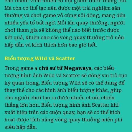
cho thành viên nhiều cơ hội giành được thắng lớn.
Mà còn có thể tạo nên được một trải nghiệm săn
thưởng và chơi game vô cùng sôi động, mang đến
nhiều yếu tố bất ngờ. Mỗi lần quay thưởng, người
chơi tham gia sẽ không thể nào biết trước được
kết quả, khiến cho các vòng quay thưởng trở nên
hấp dẫn và kích thích hơn bao giờ hết.
Biểu tượng Wild và Scatter
Trong game
5 chú sư tử Megaways
, các biểu
tượng hình ảnh Wild và Scatter sẽ đóng vai trò cực
kỳ quan trọng. Biểu tượng Wild sẽ có thể dùng để
thay thế cho các hình ảnh biểu tượng khác, giúp
cho người chơi tạo ra được nhiều chuỗi chiến
thắng lớn hơn. Biểu tượng hình ảnh Scatter khi
xuất hiện trên các cuộn quay, bạn sẽ có thể kích
hoạt được tính năng vòng quay thưởng miễn phí
siêu hấp dẫn.