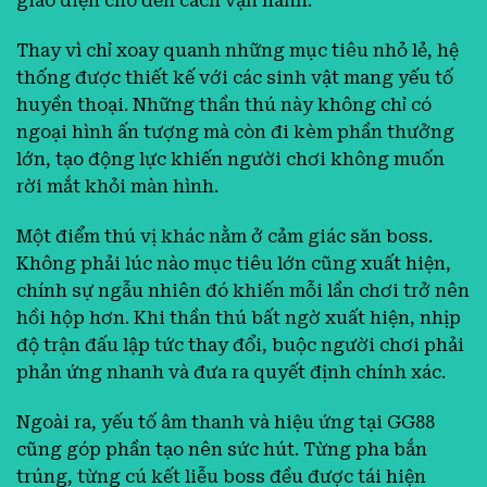
giao diện cho đến cách vận hành.
Thay vì chỉ xoay quanh những mục tiêu nhỏ lẻ, hệ
thống được thiết kế với các sinh vật mang yếu tố
huyền thoại. Những thần thú này không chỉ có
ngoại hình ấn tượng mà còn đi kèm phần thưởng
lớn, tạo động lực khiến người chơi không muốn
rời mắt khỏi màn hình.
Một điểm thú vị khác nằm ở cảm giác săn boss.
Không phải lúc nào mục tiêu lớn cũng xuất hiện,
chính sự ngẫu nhiên đó khiến mỗi lần chơi trở nên
hồi hộp hơn. Khi thần thú bất ngờ xuất hiện, nhịp
độ trận đấu lập tức thay đổi, buộc người chơi phải
phản ứng nhanh và đưa ra quyết định chính xác.
Ngoài ra, yếu tố âm thanh và hiệu ứng tại GG88
cũng góp phần tạo nên sức hút. Từng pha bắn
trúng, từng cú kết liễu boss đều được tái hiện