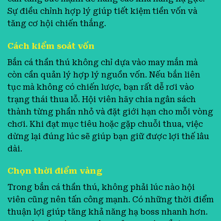
Sự điều chỉnh hợp lý giúp tiết kiệm tiền vốn và
tăng cơ hội chiến thắng.
Cách kiểm soát vốn
Bắn cá thần thú không chỉ dựa vào may mắn mà
còn cần quản lý hợp lý nguồn vốn. Nếu bắn liên
tục mà không có chiến lược, bạn rất dễ rơi vào
trạng thái thua lỗ. Hội viên hãy chia ngân sách
thành từng phần nhỏ và đặt giới hạn cho mỗi vòng
chơi. Khi đạt mục tiêu hoặc gặp chuỗi thua, việc
dừng lại đúng lúc sẽ giúp bạn giữ được lợi thế lâu
dài.
Chọn thời điểm vàng
Trong bắn cá thần thú, không phải lúc nào hội
viên cũng nên tấn công mạnh. Có những thời điểm
thuận lợi giúp tăng khả năng hạ boss nhanh hơn.