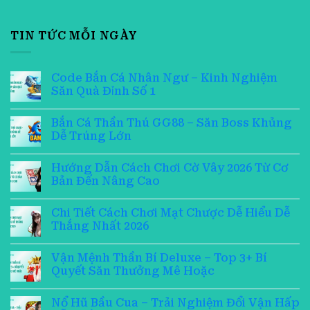
TIN TỨC MỖI NGÀY
Code Bắn Cá Nhân Ngư – Kinh Nghiệm
Săn Quà Đỉnh Số 1
Bắn Cá Thần Thú GG88 – Săn Boss Khủng
Dễ Trúng Lớn
Hướng Dẫn Cách Chơi Cờ Vây 2026 Từ Cơ
Bản Đến Nâng Cao
Chi Tiết Cách Chơi Mạt Chược Dễ Hiểu Dễ
Thắng Nhất 2026
Vận Mệnh Thần Bí Deluxe – Top 3+ Bí
Quyết Săn Thưởng Mê Hoặc
Nổ Hũ Bầu Cua – Trải Nghiệm Đổi Vận Hấp