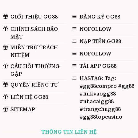
GIỚI THIỆU GG88
ĐĂNG KÝ GG88
CHÍNH SÁCH BẢO
NOFOLLOW
MẬT
NẠP TIỀN GG88
MIỄN TRỪ TRÁCH
NOFOLLOW
NHIỆM
TẢI APP GG88
CÂU HỎI THƯỜNG
GẶP
HASTAG: Tag:
QUYỀN RIÊNG TƯ
#gg88compro #gg88
#linkvaogg88
LIÊN HỆ GG88
#nhacaigg88
#trangchugg88
SITEMAP
#gg88topcasino
THÔNG TIN LIÊN HỆ