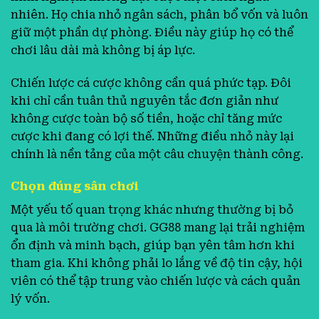
nhiên. Họ chia nhỏ ngân sách, phân bổ vốn và luôn
giữ một phần dự phòng. Điều này giúp họ có thể
chơi lâu dài mà không bị áp lực.
Chiến lược cá cược không cần quá phức tạp. Đôi
khi chỉ cần tuân thủ nguyên tắc đơn giản như
không cược toàn bộ số tiền, hoặc chỉ tăng mức
cược khi đang có lợi thế. Những điều nhỏ này lại
chính là nền tảng của một câu chuyện thành công.
Chọn đúng sân chơi
Một yếu tố quan trọng khác nhưng thường bị bỏ
qua là môi trường chơi. GG88 mang lại trải nghiệm
ổn định và minh bạch, giúp bạn yên tâm hơn khi
tham gia. Khi không phải lo lắng về độ tin cậy, hội
viên có thể tập trung vào chiến lược và cách quản
lý vốn.