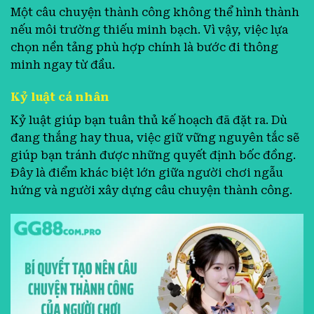
Một câu chuyện thành công không thể hình thành
nếu môi trường thiếu minh bạch. Vì vậy, việc lựa
chọn nền tảng phù hợp chính là bước đi thông
minh ngay từ đầu.
Kỷ luật cá nhân
Kỷ luật giúp bạn tuân thủ kế hoạch đã đặt ra. Dù
đang thắng hay thua, việc giữ vững nguyên tắc sẽ
giúp bạn tránh được những quyết định bốc đồng.
Đây là điểm khác biệt lớn giữa người chơi ngẫu
hứng và người xây dựng câu chuyện thành công.