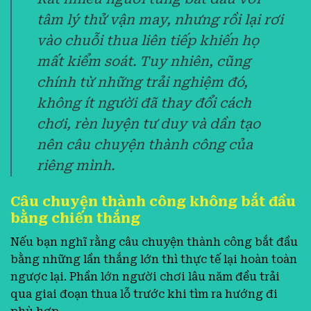
tâm lý thử vận may, nhưng rồi lại rơi
vào chuỗi thua liên tiếp khiến họ
mất kiểm soát. Tuy nhiên, cũng
chính từ những trải nghiệm đó,
không ít người đã thay đổi cách
chơi, rèn luyện tư duy và dần tạo
nên câu chuyện thành công của
riêng mình.
Câu chuyện thành công không bắt đầu
bằng chiến thắng
Nếu bạn nghĩ rằng câu chuyện thành công bắt đầu
bằng những lần thắng lớn thì thực tế lại hoàn toàn
ngược lại. Phần lớn người chơi lâu năm đều trải
qua giai đoạn thua lỗ trước khi tìm ra hướng đi