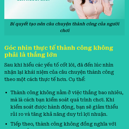
Bí quyết tạo nên câu chuyện thành công của người
chơi
Góc nhìn thực tế thành công không
phải là thắng lớn
Sau khi hiểu các yếu tố cốt lõi, đã đến lúc nhìn
nhận lại khái niệm của câu chuyện thành công
theo một cách thực tế hơn. Cụ thể:
Thành công không nằm ở việc thắng bao nhiêu,
mà là cách bạn kiểm soát quá trình chơi. Khi
kiểm soát được hành động, bạn sẽ giảm thiểu
rủi ro và tăng khả năng duy trì lợi nhuận.
Tiếp theo, thành công không đồng nghĩa với