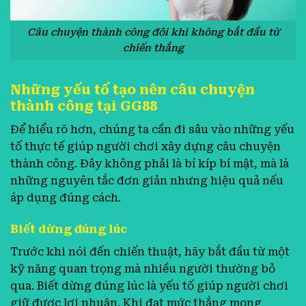
Câu chuyện thành công đôi khi không bắt đầu từ
chiến thắng
Những yếu tố tạo nên câu chuyện
thành công tại GG88
Để hiểu rõ hơn, chúng ta cần đi sâu vào những yếu
tố thực tế giúp người chơi xây dựng câu chuyện
thành công. Đây không phải là bí kíp bí mật, mà là
những nguyên tắc đơn giản nhưng hiệu quả nếu
áp dụng đúng cách.
Biết dừng đúng lúc
Trước khi nói đến chiến thuật, hãy bắt đầu từ một
kỹ năng quan trọng mà nhiều người thường bỏ
qua. Biết dừng đúng lúc là yếu tố giúp người chơi
giữ được lợi nhuận. Khi đạt mức thắng mong