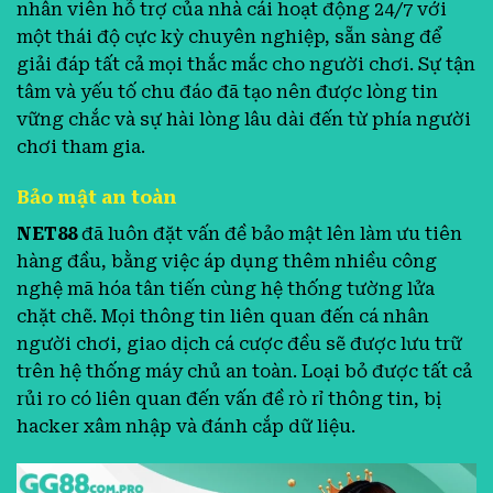
nhân viên hỗ trợ của nhà cái hoạt động 24/7 với
một thái độ cực kỳ chuyên nghiệp, sẵn sàng để
giải đáp tất cả mọi thắc mắc cho người chơi. Sự tận
tâm và yếu tố chu đáo đã tạo nên được lòng tin
vững chắc và sự hài lòng lâu dài đến từ phía người
chơi tham gia.
Bảo mật an toàn
NET88
đã luôn đặt vấn đề bảo mật lên làm ưu tiên
hàng đầu, bằng việc áp dụng thêm nhiều công
nghệ mã hóa tân tiến cùng hệ thống tường lửa
chặt chẽ. Mọi thông tin liên quan đến cá nhân
người chơi, giao dịch cá cược đều sẽ được lưu trữ
trên hệ thống máy chủ an toàn. Loại bỏ được tất cả
rủi ro có liên quan đến vấn đề rò rỉ thông tin, bị
hacker xâm nhập và đánh cắp dữ liệu.