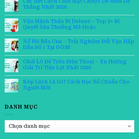
Chi Tiết Cách Chơi Mạt Chược Dễ Hiểu Dễ
Thắng Nhất 2026
Vận Mệnh Thần Bí Deluxe – Top 3+ Bí
Quyết Săn Thưởng Mê Hoặc
Nổ Hũ Bầu Cua – Trải Nghiệm Đổi Vận Hấp
Dẫn Số 1 Tại GG88
Chơi Lô Đề Trên Điện Thoại – Xu Hướng
Giải Trí Tiện Lợi Nhất 2026
Kép Lệch Là Gì? Cách Đọc Số Chuẩn Cho
Người Mới
DANH MỤC
Danh
mục