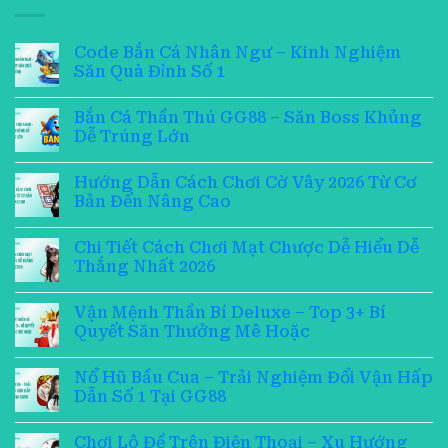
Code Bắn Cá Nhân Ngư – Kinh Nghiệm
Săn Quà Đỉnh Số 1
Bắn Cá Thần Thú GG88 – Săn Boss Khủng
Dễ Trúng Lớn
Hướng Dẫn Cách Chơi Cờ Vây 2026 Từ Cơ
Bản Đến Nâng Cao
Chi Tiết Cách Chơi Mạt Chược Dễ Hiểu Dễ
Thắng Nhất 2026
Vận Mệnh Thần Bí Deluxe – Top 3+ Bí
Quyết Săn Thưởng Mê Hoặc
Nổ Hũ Bầu Cua – Trải Nghiệm Đổi Vận Hấp
Dẫn Số 1 Tại GG88
Chơi Lô Đề Trên Điện Thoại – Xu Hướng