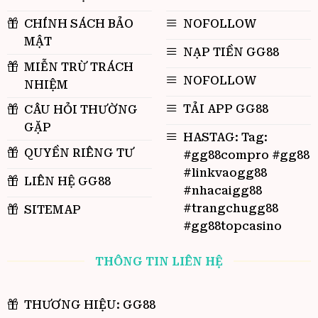
CHÍNH SÁCH BẢO
NOFOLLOW
MẬT
NẠP TIỀN GG88
MIỄN TRỪ TRÁCH
NOFOLLOW
NHIỆM
TẢI APP GG88
CÂU HỎI THƯỜNG
GẶP
HASTAG: Tag:
QUYỀN RIÊNG TƯ
#gg88compro #gg88
#linkvaogg88
LIÊN HỆ GG88
#nhacaigg88
#trangchugg88
SITEMAP
#gg88topcasino
THÔNG TIN LIÊN HỆ
THƯƠNG HIỆU: GG88