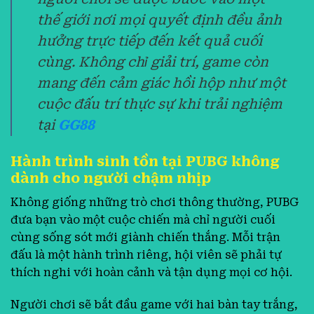
thế giới nơi mọi quyết định đều ảnh
hưởng trực tiếp đến kết quả cuối
cùng. Không chỉ giải trí, game còn
mang đến cảm giác hồi hộp như một
cuộc đấu trí thực sự khi trải nghiệm
tại
GG88
Hành trình sinh tồn tại PUBG không
dành cho người chậm nhịp
Không giống những trò chơi thông thường, PUBG
đưa bạn vào một cuộc chiến mà chỉ người cuối
cùng sống sót mới giành chiến thắng. Mỗi trận
đấu là một hành trình riêng, hội viên sẽ phải tự
thích nghi với hoàn cảnh và tận dụng mọi cơ hội.
Người chơi sẽ bắt đầu game với hai bàn tay trắng,