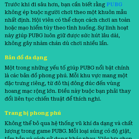
Trước khi đi sâu hơn, bạn cần biết rằng
PUBG
không ép buộc người chơi theo một khuôn mẫu
nhất định. Hội viên có thể chọn cách chơi an toàn
hoặc mạo hiểm tùy theo tình huống. Sự linh hoạt
này giúp PUBG luôn giữ được sức hút lâu dài,
không gây nhàm chán dù chơi nhiều lần.
Bản đồ đa dạng
Một trong những yếu tố giúp PUBG nổi bật chính
là các bản đồ phong phú. Mỗi khu vực mang một
đặc trưng riêng, từ đô thị đông đúc đến vùng
hoang mạc rộng lớn. Điều này buộc bạn phải thay
đổi liên tục chiến thuật để thích nghi.
Trang bị phong phú
Không thể bỏ qua hệ thống vũ khí đa dạng và chất
lượng trong game PUBG. Mỗi loại súng có độ giật,
tầm bắn và cách sử dụng khác nhau. Việc lựa chọn