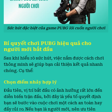
Sức hút đặc biệt của game PUBG lôi cuốn người chơi
Bí quyết chơi PUBG hiệu quả cho
người mới bắt đầu
Sau khi hiểu rõ sức hút, việc nắm được cách chơi
thông minh sẽ giúp bạn cải thiện kết quả nhanh
chóng. Cụ thể:
Chọn điểm nhảy hợp lý
Đầu tiên, vị trí bắt đầu có ảnh hưởng rất lớn đến
diễn biến trận đấu, bởi đây là yếu tố quyết định
bạn sẽ bước vào cuộc chơi một cách an toàn hay
đầy rủi ro. Nếu bạn là người mới, nên ưu tiên