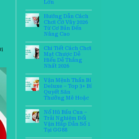
Lớn
Hướng Dẫn Cách
Chơi Cờ Vây 2026
Từ Cơ Bản Đến
Nâng Cao
Chi Tiết Cách Chơi
ời
Mạt Chược Dễ
Hiểu Dễ Thắng
Nhất 2026
Vận Mệnh Thần Bí
Deluxe – Top 3+ Bí
Quyết Săn
Thưởng Mê Hoặc
Nổ Hũ Bầu Cua –
Trải Nghiệm Đổi
Vận Hấp Dẫn Số 1
Tại GG88