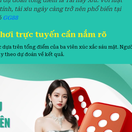
n dự đoán tổng điểm là Tài hay Xỉu. Với luật
ính, tài xỉu ngày càng trở nên phổ biến tại
ó
GG88
 chơi trực tuyến cần nắm rõ
ợc dựa trên tổng điểm của ba viên xúc xắc sáu mặt. Ngư
ùy theo dự đoán về kết quả.