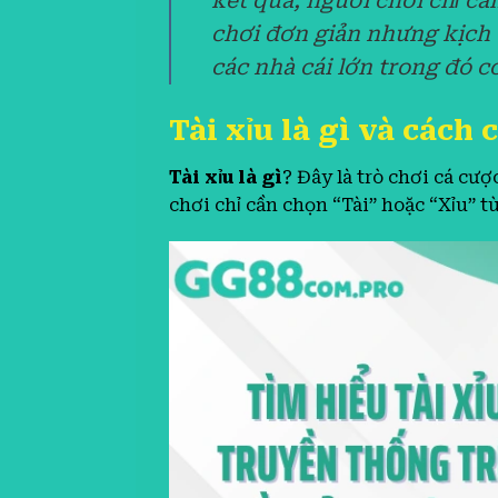
kết quả, người chơi chỉ cầ
chơi đơn giản nhưng kịch t
các nhà cái lớn trong đó c
Tài xỉu là gì và cách
Tài xỉu là gì
? Đây là trò chơi cá cư
chơi chỉ cần chọn “Tài” hoặc “Xỉu” t