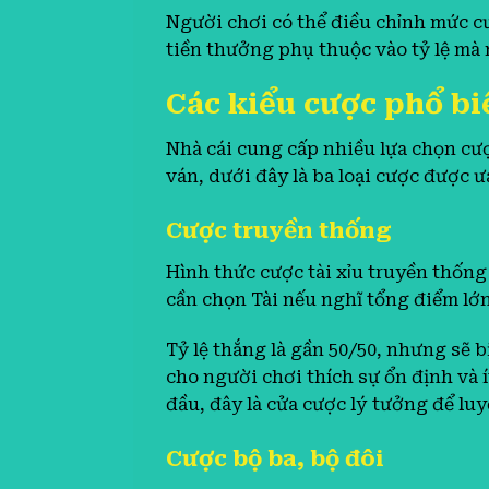
Người chơi có thể điều chỉnh mức cư
tiền thưởng phụ thuộc vào tỷ lệ mà 
Các kiểu cược phổ biế
Nhà cái cung cấp nhiều lựa chọn cượ
ván, dưới đây là ba loại cược được 
Cược truyền thống
Hình thức cược tài xỉu truyền thống
cần chọn Tài nếu nghĩ tổng điểm lớn
Tỷ lệ thắng là gần 50/50, nhưng sẽ b
cho người chơi thích sự ổn định và í
đầu, đây là cửa cược lý tưởng để luy
Cược bộ ba, bộ đôi