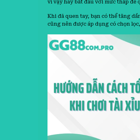
vì vậy hãy bắt đầu với mức thấp để 
Khi đã quen tay, bạn có thể tăng dầ
cũng nên được áp dụng có chọn lọc,