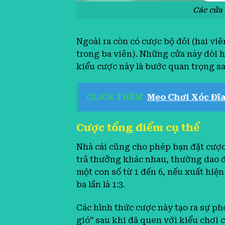
Các cửa 
Ngoài ra còn có cược bộ đôi (hai vi
trong ba viên). Những cửa này đòi hỏ
kiểu cược này là bước quan trọng sau
CLICK THÊM
Mẹo Chơi Xóc Đĩa
Cược tổng điểm cụ thể
Nhà cái cũng cho phép bạn đặt cược 
trả thưởng khác nhau, thường dao độ
một con số từ 1 đến 6, nếu xuất hiện 
ba lần là 1:3.
Các hình thức cược này tạo ra sự p
gió” sau khi đã quen với kiểu chơi 