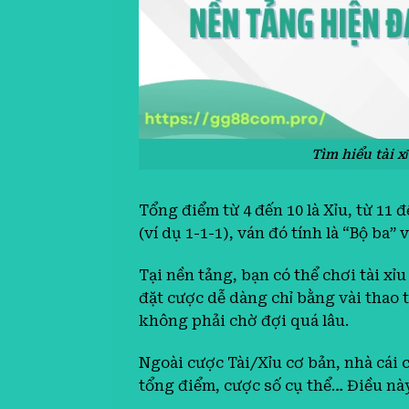
Tìm hiểu tài x
Tổng điểm từ 4 đến 10 là Xỉu, từ 11 đ
(ví dụ 1-1-1), ván đó tính là “Bộ ba”
Tại nền tảng, bạn có thể chơi tài xỉ
đặt cược dễ dàng chỉ bằng vài thao 
không phải chờ đợi quá lâu.
Ngoài cược Tài/Xỉu cơ bản, nhà cái 
tổng điểm, cược số cụ thể… Điều này 