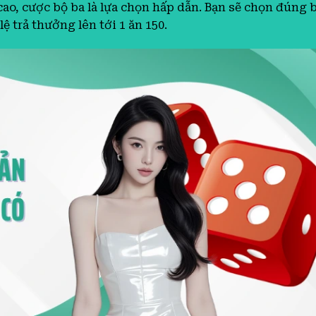
o, cược bộ ba là lựa chọn hấp dẫn. Bạn sẽ chọn đúng 
lệ trả thưởng lên tới 1 ăn 150.