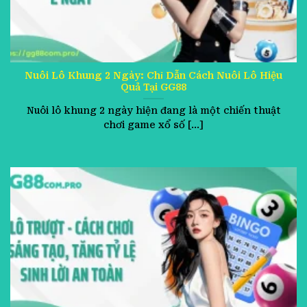
Nuôi Lô Khung 2 Ngày: Chỉ Dẫn Cách Nuôi Lô Hiệu
Quả Tại GG88
Nuôi lô khung 2 ngày hiện đang là một chiến thuật
chơi game xổ số [...]