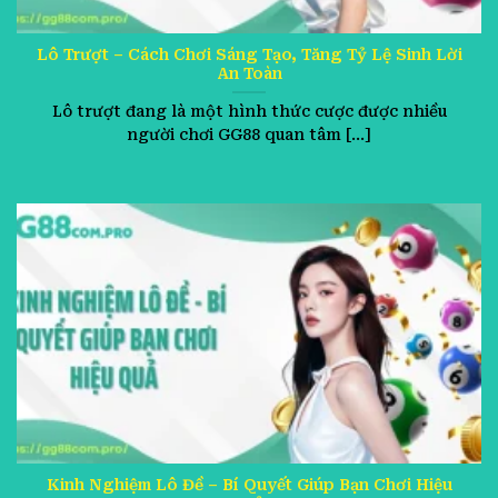
Lô Trượt – Cách Chơi Sáng Tạo, Tăng Tỷ Lệ Sinh Lời
An Toàn
Lô trượt đang là một hình thức cược được nhiều
người chơi GG88 quan tâm [...]
Kinh Nghiệm Lô Đề – Bí Quyết Giúp Bạn Chơi Hiệu