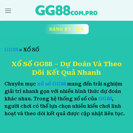
Skip
to
content
ĐĂNG KÝ +88K
GG88
»
XỔ SỐ
Xổ Số GG88 – Dự Đoán Và Theo
Dõi Kết Quả Nhanh
Chuyên mục
xổ số GG88
mang đến trải nghiệm
giải trí nhanh gọn với nhiều hình thức dự đoán
khác nhau. Trong hệ thống xổ số của
GG88
,
người chơi có thể lựa chọn nhiều kiểu chơi linh
hoạt và theo dõi kết quả được cập nhật liên tục.